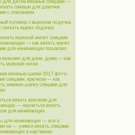
ы для детей вязаные спицами —
вязать гамаши для девочки
ами с описанием
ный пуловер с вырезом лодочка
к связать вырез лодочка
связать мужской жилет спицами
начинающих — как вязать жилет
ами для начинающих пошагово
и мужские для дачи, дома — как
ть мужские носки
кие вязаные шапки 2017 фото,
ние спицами, крючком — как
ать зимнюю шапку спицами для
ин
иться вязать крючком для
нающих — научиться вязать
ком для начинающих
ы для начинающих — все о
ии на — учимся вязать спицами
начинающих в картинках