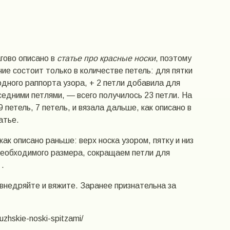
агово описано в
статье про красные носки
, поэтому
ие состоит только в количестве петель: для пятки
дного раппорта узора, + 2 петли добавила для
едними петлями, — всего получилось 23 петли. На
9 петель, 7 петель, и вязала дальше, как описано в
атье.
к описано раньше: верх носка узором, пятку и низ
необходимого размера, сокращаем петли для
.
 внедряйте и вяжите. Заранее признательна за
uzhskie-noski-spitzami/