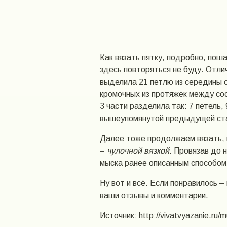
Как вязать пятку, подробно, пош
здесь повторяться не буду. Отлич
выделила 21 петлю из середины о
кромочных из протяжек между сос
3 части разделила так: 7 петель, 
вышеупомянутой предыдущей ст
Далее тоже продолжаем вязать, ка
–
чулочной вязкой
. Провязав до 
мыска ранее описанным способом 
Ну вот и всё. Если понравилось –
ваши отзывы и комментарии.
Источник: http://vivatvyazanie.ru/m