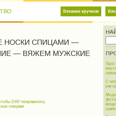
СТВО
Вязание кручком
Вяз
НА
 НОСКИ СПИЦАМИ —
НИЕ — ВЯЖЕМ МУЖСКИЕ
ПРО
Прос
маст
связ
С че
как н
Модн
фото
 чтобы ЕМУ понравилось
вещи
сков спицами
шапк