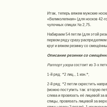
Итак, теперь вяжем мужские носк
«Великолепная» (для носков 42-г
чулочных спицах № 2,75.
Набираем 54 петли (для этой рези
первом ряду сразу распределяем н
круг и вяжем резинку со смещённ
Описание резинки со смещённы
Раппорт узора
состоит из 3-х пет
1-й ряд: *2 лиц., 1 изн.*;
2-й ряд: *2 петли скрестить напр
(можно поступить так: вторую пе
слева и провязать её лицевой за 
спицы, провязать лицевой за вер
спицы сразу 2 петли), 1 изнаночна