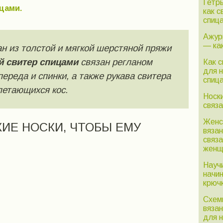
Гетр
цами.
как с
спиц
Ажур
— ка
н из толстой и мягкой шерстяной пряжи
 свитер спицами
связан регланом
Как 
для 
ереда и спинки, а также рукава свитера
спиц
летающихся кос.
Носк
связа
Женс
КИЕ НОСКИ, ЧТОБЫ ЕМУ
вяза
связ
женщ
Науч
начи
крюч
Схем
вязан
для 