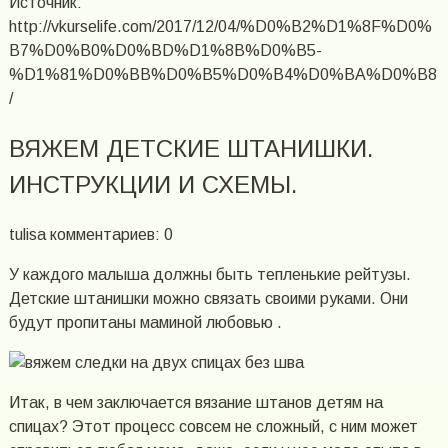
Источник:
http://vkurselife.com/2017/12/04/%D0%B2%D1%8F%D0%
B7%D0%B0%D0%BD%D1%8B%D0%B5-
%D1%81%D0%BB%D0%B5%D0%B4%D0%BA%D0%B8
/
ВЯЖЕМ ДЕТСКИЕ ШТАНИШКИ.
ИНСТРУКЦИИ И СХЕМЫ.
tulisa комментариев: 0
У каждого малыша должны быть тепленькие рейтузы.
Детские штанишки можно связать своими руками. Они
будут пропитаны маминой любовью .
Итак, в чем заключается вязание штанов детям на
спицах? Этот процесс совсем не сложный, с ним может