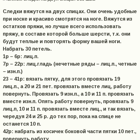
Следки вяжутся на двух спицах. Они очень удобные
при носке и красиво смотрятся на ноге. Вяжутся из
остатков пряжи, но лучше всего использовать
пряжу, в составе которой больше шерсти, т.к. они
будут теплые и повторять форму вашей ноги.
Набрать 30 петель.
1р – 6р: лиц.п.
7р – 22р: лиц.гладь (нечетные ряды – лиц.п., четные
– изн.п.)
23 – 41р: вязать пятку, для этого провязать 19
лиц.п., а 20 и 21 пет. провязать вместе лиц, работу
повернуть. Провязать 9 изн.п., а 10 и 11 п. провязать
вместе изн.п. Опять работу повернуть, провязать 9
лиц.п, 10 и 11 п. провязать вместе лиц., и так вязать,
чередуя 24 и 25 р. до тех пор, пока на спице не
останется 10 п.
42р: набрать из косичек боковой части пятки 10 пет.,
повернуть работу.