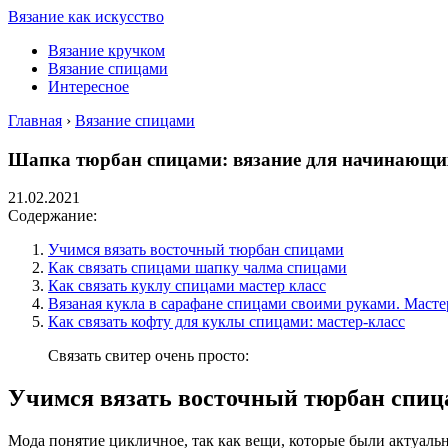
Вязание как искусство
Вязание кручком
Вязание спицами
Интересное
Главная
›
Вязание спицами
Шапка тюрбан спицами: вязание для начинающи
21.02.2021
Содержание:
Учимся вязать восточный тюрбан спицами
Как связать спицами шапку чалма спицами
Как связать куклу спицами мастер класс
Вязаная кукла в сарафане спицами своими руками. Масте
Как связать кофту для куклы спицами: мастер-класс
Связать свитер очень просто:
Учимся вязать восточный тюрбан спи
Мода понятие цикличное, так как вещи, которые были актуаль