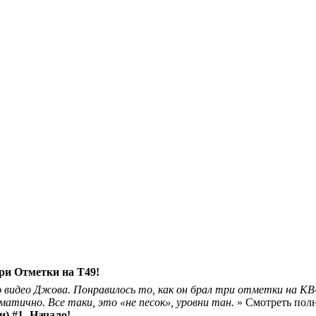
 Отметки на Т49!
 видео Джова. Понравилось то, как он брал три отметки на КВ-
атично. Все таки, это «не песок», уровни тан.
» Смотреть пол
) #1 -Начало!