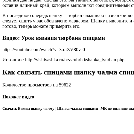
оставив длинный край, которым выполняют соединительный с
В последнюю очередь шапку – тюрбан слаживают изнанкой во вн
следует сшить у вас обозначено маркером. Шапку выверните и 
готово, теперь можете примерить его.
Видео: Урок вязания тюрбана спицами
https://youtube.com/watch?v=3o-rZV80vJ0
Источник: http://vishivashka.ru/bez-rubriki/shapka_tyurban.php
Как связать спицами шапку чалма спи
Количество просмотров на 59622
Похожее видео
Скачать Вяжем шапку чалму | Шапка-чалма спицами | МК по вязанию ш