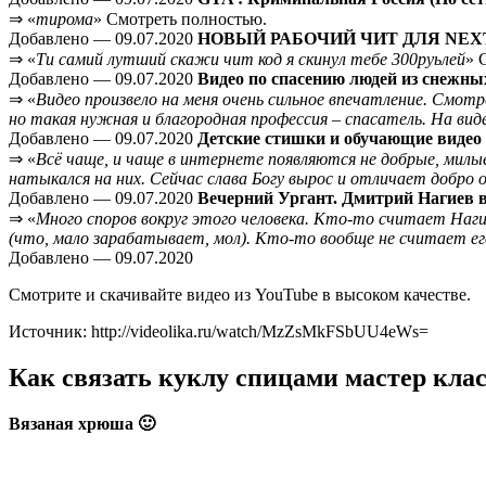
⇒ «
тирома
» Смотреть полностью.
Добавлено — 09.07.2020
НОВЫЙ РАБОЧИЙ ЧИТ ДЛЯ NEXT
⇒ «
Ти самий лутший скажи чит код я скинул тебе 300руьлей
» 
Добавлено — 09.07.2020
Видео по спасению людей из снежн
⇒ «
Видео произвело на меня очень сильное впечатление. Смот
но такая нужная и благородная профессия – спасатель. На вид
Добавлено — 09.07.2020
Детские стишки и обучающие видео 
⇒ «
Всё чаще, и чаще в интернете появляются не добрые, мил
натыкался на них. Сейчас слава Богу вырос и отличает добро о
Добавлено — 09.07.2020
Вечерний Ургант. Дмитрий Нагиев в 
⇒ «
Много споров вокруг этого человека. Кто-то считает Наги
(что, мало зарабатывает, мол). Кто-то вообще не считает его а
Добавлено — 09.07.2020
Смотрите и скачивайте видео из YouTube в высоком качестве.
Источник: http://videolika.ru/watch/MzZsMkFSbUU4eWs=
Как связать куклу спицами мастер кла
Вязаная хрюша 🙂