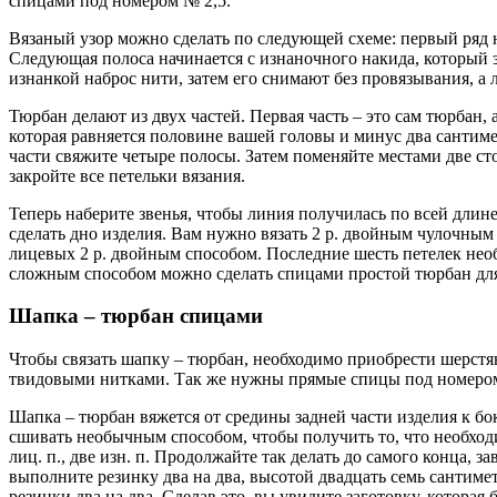
спицами под номером № 2,5.
Вязаный узор можно сделать по следующей схеме: первый ряд н
Следующая полоса начинается с изнаночного накида, который з
изнанкой наброс нити, затем его снимают без провязывания, а л
Тюрбан делают из двух частей. Первая часть – это сам тюрбан, 
которая равняется половине вашей головы и минус два сантимет
части свяжите четыре полосы. Затем поменяйте местами две ст
закройте все петельки вязания.
Теперь наберите звенья, чтобы линия получилась по всей длине
сделать дно изделия. Вам нужно вязать 2 р. двойным чулочным 
лицевых 2 р. двойным способом. Последние шесть петелек нео
сложным способом можно сделать спицами простой тюрбан дл
Шапка – тюрбан спицами
Чтобы связать шапку – тюрбан, необходимо приобрести шерст
твидовыми нитками. Так же нужны прямые спицы под номеро
Шапка – тюрбан вяжется от средины задней части изделия к бо
сшивать необычным способом, чтобы получить то, что необходи
лиц. п., две изн. п. Продолжайте так делать до самого конца, 
выполните резинку два на два, высотой двадцать семь сантимет
резинки два на два. Сделав это, вы увидите заготовку, которая