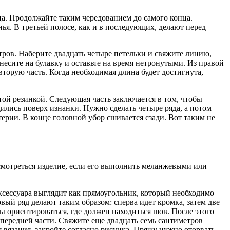
ца. Продолжайте таким чередованием до самого конца.
ья. В третьей полосе, как и в последующих, делают перед
метров. Наберите двадцать четыре петельки и свяжите линию,
несите на булавку и оставьте на время нетронутыми. Из правой
торую часть. Когда необходимая длина будет достигнута,
стой резинкой. Следующая часть заключается в том, чтобы
дились поверх изнанки. Нужно сделать четыре ряда, а потом
рии. В конце головной убор сшивается сзади. Вот таким не
смотреться изделие, если его выполнить меланжевыми или
аксессуара выглядит как прямоугольник, который необходимо
вый ряд делают таким образом: сперва идет кромка, затем две
обы ориентироваться, где должен находиться шов. После этого
 передней части. Свяжите еще двадцать семь сантиметров
я вязания, закройте согласно рисунка. Пряжу нужно оторвать,