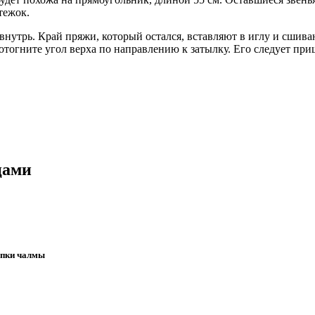
тежок.
утрь. Край пряжи, который остался, вставляют в иглу и сшиваю
отогните угол верха по направлению к затылку. Его следует при
цами
апки чалмы