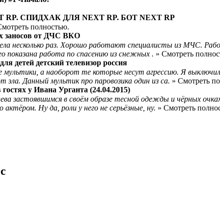
 RP. СПИДХАК ДЛЯ NEXT RP. БОТ NEXT RP
Смотреть полностью.
ых заносов от ДЧС ВКО
рела несколько раз. Хорошо работают специалисты из МЧС. Рабо
ео показана работа по спасению из снежных .
» Смотреть полнос
для детей детский телевизор россия
ые мультики, а наоборот те которые несут агрессию. Я выключ
т зла. Данный мультик про паровозика один из са.
» Смотреть по
гостях у Ивана Урганта (24.04.2015)
ева застоявшимся в своём образе тесной одежды и чёрных очках
ктёром. Ну да, роли у него не серьёзные, ну.
» Смотреть полно
сс