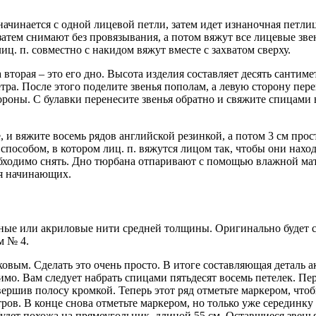
ачинается с одной лицевой петли, затем идет изнаночная петли
атем снимают без провязывания, а потом вяжут все лицевые звен
иц. п. совместно с накидом вяжут вместе с захватом сверху.
а вторая – это его дно. Высота изделия составляет десять санти
ра. После этого поделите звенья пополам, а левую сторону пере
ороны. С булавки перенесите звенья обратно и свяжите спицами в
, и вяжите восемь рядов английской резинкой, а потом 3 см про
способом, в котором лиц. п. вяжутся лицом так, чтобы они нахо
бходимо снять. Дно тюрбана отпаривают с помощью влажной мате
я начинающих.
яные или акриловые нити средней толщины. Оригинально будет 
м № 4.
ковым. Сделать это очень просто. В итоге составляющая деталь 
мо. Вам следует набрать спицами пятьдесят восемь петелек. Пер
завершив полосу кромкой. Теперь этот ряд отметьте маркером, чт
ров. В конце снова отметьте маркером, но только уже серединку
 будет похожа на прямоугольник, длиной 55 см. Оставшиеся звень