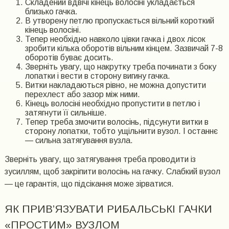
Складений вдвічі кінець волосіні укладається
близько гачка.
В утворену петлю пропускається вільний короткий
кінець волосіні.
Тепер необхідно навколо цівки гачка і двох лісок
зробити кілька оборотів вільним кінцем. Зазвичай 7-8
оборотів буває досить.
Зверніть увагу, що накрутку треба починати з боку
лопатки і вести в сторону вигину гачка.
Витки накладаються рівно, не можна допустити
перехлест або зазор між ними.
Кінець волосіні необхідно пропустити в петлю і
затягнути її сильніше.
Тепер треба змочити волосінь, підсунути витки в
сторону лопатки, тобто ущільнити вузол. І останнє
— сильна затягування вузла.
Зверніть увагу, що затягування треба проводити із
зусиллям, щоб закріпити волосінь на гачку. Слабкий вузол
— це гарантія, що підсікання може зірватися.
ЯК ПРИВ’ЯЗУВАТИ РИБАЛЬСЬКІ ГАЧКИ
«ПРОСТИМ» ВУЗЛОМ