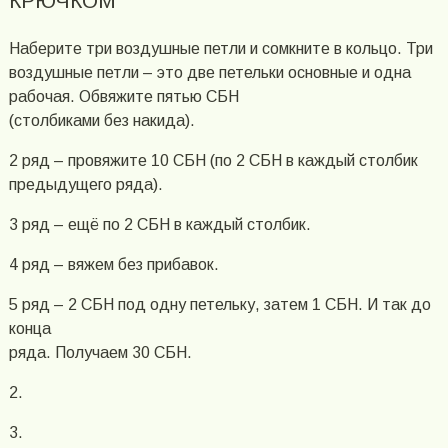
КРЮЧКОМ
Наберите три воздушные петли и сомкните в кольцо. Три
воздушные петли – это две петельки основные и одна
рабочая. Обвяжите пятью СБН
(столбиками без накида).
2 ряд – провяжите 10 СБН (по 2 СБН в каждый столбик
предыдущего ряда).
3 ряд – ещё по 2 СБН в каждый столбик.
4 ряд – вяжем без прибавок.
5 ряд – 2 СБН под одну петельку, затем 1 СБН. И так до
конца
ряда. Получаем 30 СБН.
2.
3.