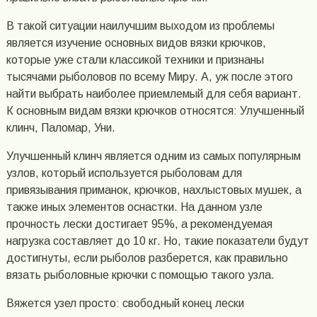
В такой ситуации наилучшим выходом из проблемы
является изучение основных видов вязки крючков,
которые уже стали классикой техники и признаны
тысячами рыболовов по всему Миру. А, уж после этого
найти выбрать наиболее приемлемый для себя вариант.
К основным видам вязки крючков относятся: Улучшенный
клинч, Паломар, Уни.
Улучшенный клинч является одним из самых популярным
узлов, который используется рыболовам для
привязывания приманок, крючков, нахлыстовых мушек, а
также иных элементов оснастки. На данном узле
прочность лески достигает 95%, а рекомендуемая
нагрузка составляет до 10 кг. Но, такие показатели будут
достигнуты, если рыболов разберется, как правильно
вязать рыболовные крючки с помощью такого узла.
Вяжется узел просто: свободный конец лески