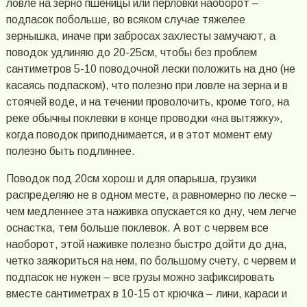
ловле на зерно пшеницы или перловки наоборот –
подпасок побольше, во всяком случае тяжелее
зернышка, иначе при забросах захлесты замучают, а
поводок удлиняю до 20-25см, чтобы без проблем
сантиметров 5-10 поводочной лески положить на дно (не
касаясь подпаском), что полезно при ловле на зерна и в
стоячей воде, и на течении проволочить, кроме того, на
реке обычны поклевки в конце проводки «на вытяжку»,
когда поводок приподнимается, и в этот момент ему
полезно быть подлиннее.
Поводок под 20см хорош и для опарыша, грузики
распределяю не в одном месте, а равномерно по леске –
чем медленнее эта наживка опускается ко дну, чем легче
оснастка, тем больше поклевок. А вот с червем все
наоборот, этой наживке полезно быстро дойти до дна,
четко заякориться на нем, по большому счету, с червем и
подпасок не нужен – все грузы можно зафиксировать
вместе сантиметрах в 10-15 от крючка – лини, караси и