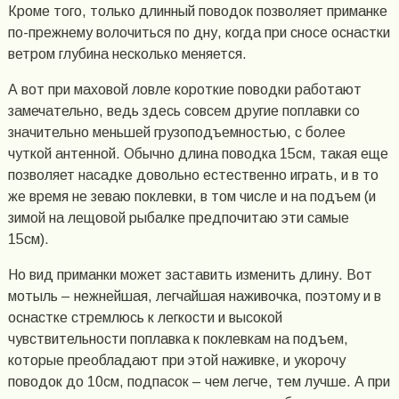
Кроме того, только длинный поводок позволяет приманке
по-прежнему волочиться по дну, когда при сносе оснастки
ветром глубина несколько меняется.
А вот при маховой ловле короткие поводки работают
замечательно, ведь здесь совсем другие поплавки со
значительно меньшей грузоподъемностью, с более
чуткой антенной. Обычно длина поводка 15см, такая еще
позволяет насадке довольно естественно играть, и в то
же время не зеваю поклевки, в том числе и на подъем (и
зимой на лещовой рыбалке предпочитаю эти самые
15см).
Но вид приманки может заставить изменить длину. Вот
мотыль – нежнейшая, легчайшая наживочка, поэтому и в
оснастке стремлюсь к легкости и высокой
чувствительности поплавка к поклевкам на подъем,
которые преобладают при этой наживке, и укорочу
поводок до 10см, подпасок – чем легче, тем лучше. А при