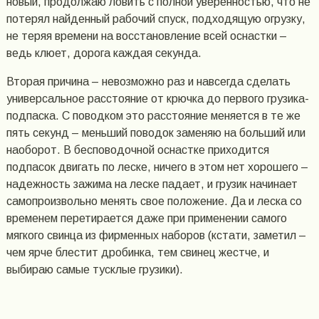
новый, продолжаю ловить с полной уверенностью, что не
потерял найденный рабочий спуск, подходящую огрузку,
не теряя времени на восстановление всей оснастки –
ведь клюет, дорога каждая секунда.
Вторая причина – невозможно раз и навсегда сделать
универсальное расстояние от крючка до первого грузика-
подпаска. С поводком это расстояние меняется в те же
пять секунд – меньший поводок заменяю на больший или
наоборот. В бесповодочной оснастке приходится
подпасок двигать по леске, ничего в этом нет хорошего –
надежность зажима на леске падает, и грузик начинает
самопроизвольно менять свое положение. Да и леска со
временем перетирается даже при применении самого
мягкого свинца из фирменных наборов (кстати, заметил –
чем ярче блестит дробинка, тем свинец жестче, и
выбираю самые тусклые грузики).