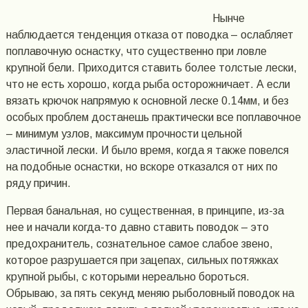
Нынче
наблюдается тенденция отказа от поводка – ослабляет
поплавочную оснастку, что существенно при ловле
крупной бели. Приходится ставить более толстые лески,
что не есть хорошо, когда рыба осторожничает. А если
вязать крючок напрямую к основной леске 0.14мм, и без
особых проблем достанешь практически все поплавочное
– минимум узлов, максимум прочности цельной
эластичной лески. И было время, когда я также повелся
на подобные оснастки, но вскоре отказался от них по
ряду причин.
Первая банальная, но существенная, в принципе, из-за
нее и начали когда-то давно ставить поводок – это
предохранитель, сознательное самое слабое звено,
которое разрушается при зацепах, сильных потяжках
крупной рыбы, с которыми нереально бороться.
Обрываю, за пять секунд меняю рыболовный поводок на