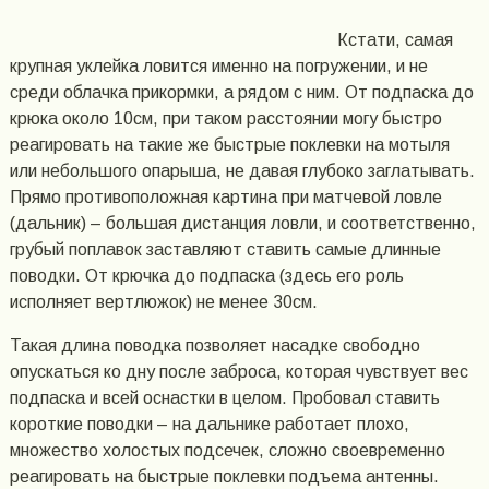
Кстати, самая
крупная уклейка ловится именно на погружении, и не
среди облачка прикормки, а рядом с ним. От подпаска до
крюка около 10см, при таком расстоянии могу быстро
реагировать на такие же быстрые поклевки на мотыля
или небольшого опарыша, не давая глубоко заглатывать.
Прямо противоположная картина при матчевой ловле
(дальник) – большая дистанция ловли, и соответственно,
грубый поплавок заставляют ставить самые длинные
поводки. От крючка до подпаска (здесь его роль
исполняет вертлюжок) не менее 30см.
Такая длина поводка позволяет насадке свободно
опускаться ко дну после заброса, которая чувствует вес
подпаска и всей оснастки в целом. Пробовал ставить
короткие поводки – на дальнике работает плохо,
множество холостых подсечек, сложно своевременно
реагировать на быстрые поклевки подъема антенны.