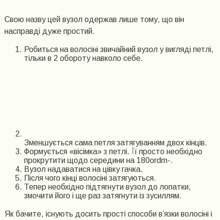
Свою назву цей вузол одержав лише тому, що він
насправді дуже простий.
Робиться на волосіні звичайний вузол у вигляді петлі,
тільки в 2 обороту навколо себе.
Зменшується сама петля затягуванням двох кінців.
Формується «вісімка» з петлі. Її просто необхідно
прокрутити щодо середини на 180ordm-.
Вузол надаватися на цівку гачка.
Після чого кінці волосіні затягуються.
Тепер необхідно підтягнути вузол до лопатки,
змочити його і ще раз затягнути із зусиллям.
Як бачите, існують досить прості способи в’язки волосіні і