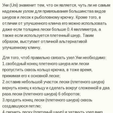
Уни (Uni) знаменит тем, что он является, чуть ли не самым
надежным узлом для привязывания большинства видов
шнуров и лесок к рыболовному крючку. Кроме того, в
отличии от улучшенного клинча его можно использовать
даже если толщина лески больше 0.4 миллиметра, а
также если используется плетенный шнур. Таким
образом, выступает отличной альтернативой
улучшенному клинчу.
Для того, чтоб правильно связать узел Уни необходимо:
1.свободный конец плетеного шнура или лески
пропустить сквозь кольцо крючка, в тоже время,
прижимая его к основной леске;
2.оставив небольшой участок лески (плетеного шнура)
вернуть конец к кольцу и сделать вокруг сложенной в два
раза лески (плетеного шнура) 6 оборотов;
3.продеть конец лески (плетеного шнура) сквозь
создавшуюся петлю;
4.смочить леску (плетеный шнур) и затянуть узел вниз.