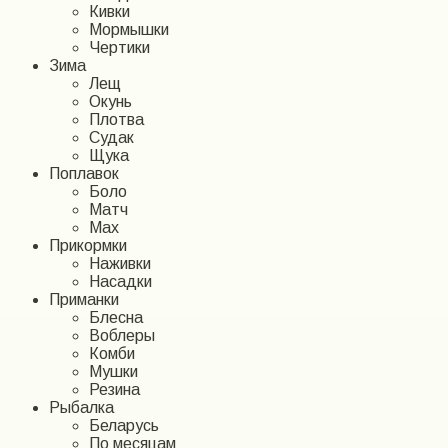
Кивки
Мормышки
Чертики
Зима
Лещ
Окунь
Плотва
Судак
Щука
Поплавок
Боло
Матч
Мах
Прикормки
Наживки
Насадки
Приманки
Блесна
Воблеры
Комби
Мушки
Резина
Рыбалка
Беларусь
По месяцам