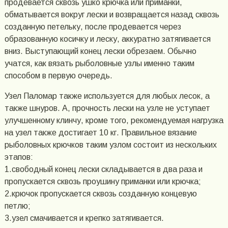
продевается сквозь ушко крючка или приманки,
обматывается вокруг лески и возвращается назад сквозь
созданную петельку, после продевается через
образованную косичку и леску, аккуратно затягивается
вниз. Выступающий конец лески обрезаем. Обычно
учатся, как вязать рыболовные узлы именно таким
способом в первую очередь.
Узел Паломар также используется для любых лесок, а
также шнуров. А, прочность лески на узле не уступает
улучшенному клинчу, кроме того, рекомендуемая нагрузка
на узел также достигает 10 кг. Правильное вязание
рыболовных крючков таким узлом состоит из нескольких
этапов:
1.свободный конец лески складывается в два раза и
пропускается сквозь проушину приманки или крючка;
2.крючок пропускается сквозь созданную концевую
петлю;
3.узел смачивается и крепко затягивается.