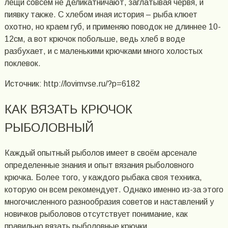
лещи совсем не деликатничают, заглатывая червя, и
пиявку также. С хлебом иная история – рыба клюет
охотно, но краем губ, и применяю поводок не длиннее 10-
12см, а вот крючок побольше, ведь хлеб в воде
разбухает, и с маленькими крючками много холостых
поклевок.
Источник: http://lovimvse.ru/?p=6182
КАК ВЯЗАТЬ КРЮЧОК
РЫБОЛОВНЫЙ
Каждый опытный рыболов имеет в своём арсенале
определенные знания и опыт вязания рыболовного
крючка. Более того, у каждого рыбака своя техника,
которую он всем рекомендует. Однако именно из-за этого
многочисленного разнообразия советов и наставлений у
новичков рыболовов отсутствует понимание, как
правильно вязать рыболовные крючки.