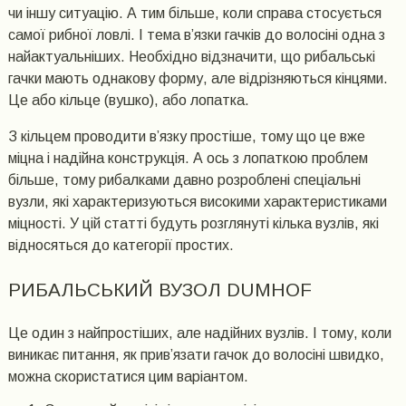
чи іншу ситуацію. А тим більше, коли справа стосується
самої рибної ловлі. І тема в’язки гачків до волосіні одна з
найактуальніших. Необхідно відзначити, що рибальські
гачки мають однакову форму, але відрізняються кінцями.
Це або кільце (вушко), або лопатка.
З кільцем проводити в’язку простіше, тому що це вже
міцна і надійна конструкція. А ось з лопаткою проблем
більше, тому рибалками давно розроблені спеціальні
вузли, які характеризуються високими характеристиками
міцності. У цій статті будуть розглянуті кілька вузлів, які
відносяться до категорії простих.
РИБАЛЬСЬКИЙ ВУЗОЛ DUMHOF
Це один з найпростіших, але надійних вузлів. І тому, коли
виникає питання, як прив’язати гачок до волосіні швидко,
можна скористатися цим варіантом.