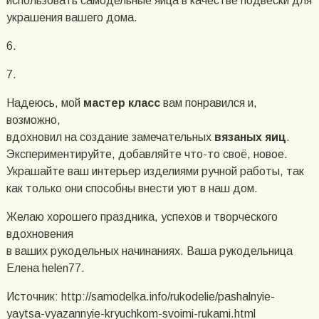
использовать самодельные яйца в качестве подвески для
украшения вашего дома.
6.
7.
Надеюсь, мой
мастер класс
вам понравился и,
возможно,
вдохновил на создание замечательных
вязаных яиц
.
Экспериментируйте, добавляйте что-то своё, новое.
Украшайте ваш интерьер изделиями ручной работы, так
как только они способны внести уют в наш дом.
Желаю хорошего праздника, успехов и творческого
вдохновения
в ваших рукодельных начинаниях. Ваша рукодельница
Елена helen77.
Источник: http://samodelka.info/rukodelie/pashalnyie-
yaytsa-vyazannyie-kryuchkom-svoimi-rukami.html