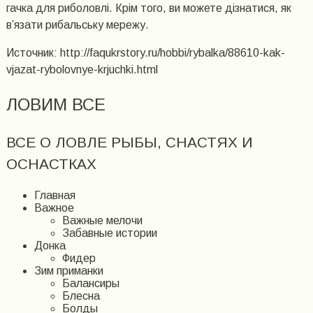
гачка для риболовлі. Крім того, ви можете дізнатися, як
в’язати рибальську мережу.
Источник: http://faqukrstory.ru/hobbi/rybalka/88610-kak-
vjazat-rybolovnye-krjuchki.html
ЛОВИМ ВСЕ
ВСЕ О ЛОВЛЕ РЫБЫ, СНАСТЯХ И
ОСНАСТКАХ
Главная
Важное
Важные мелочи
Забавные истории
Донка
Фидер
Зим приманки
Балансиры
Блесна
Болды