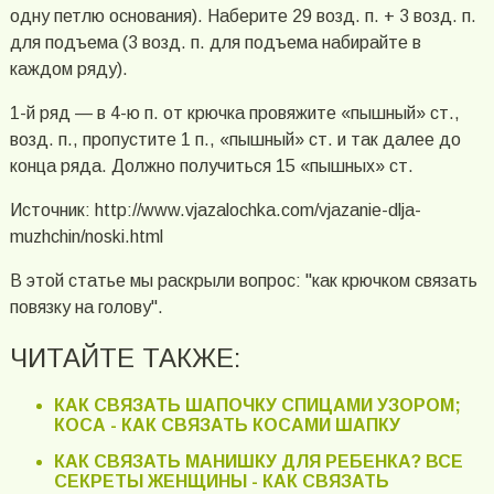
одну петлю основания). Наберите 29 возд. п. + 3 возд. п.
для подъема (3 возд. п. для подъема набирайте в
каждом ряду).
1-й ряд — в 4-ю п. от крючка провяжите «пышный» ст.,
возд. п., пропустите 1 п., «пышный» ст. и так далее до
конца ряда. Должно получиться 15 «пышных» ст.
Источник: http://www.vjazalochka.com/vjazanie-dlja-
muzhchin/noski.html
В этой статье мы раскрыли вопрос: "как крючком связать
повязку на голову".
ЧИТАЙТЕ ТАКЖЕ:
КАК СВЯЗАТЬ ШАПОЧКУ СПИЦАМИ УЗОРОМ;
КОСА - КАК СВЯЗАТЬ КОСАМИ ШАПКУ
КАК СВЯЗАТЬ МАНИШКУ ДЛЯ РЕБЕНКА? ВСЕ
СЕКРЕТЫ ЖЕНЩИНЫ - КАК СВЯЗАТЬ