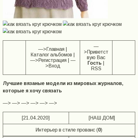
—
—>Главная |
>Приветст
Каталог альбомов |
вую Вас
—>Регистрация | —
Гость
|
>Вход
RSS
Лучшие вязаные модели из мировых журналов,
которые я хочу связать
—> —> —> —> —> —>
[21.04.2020]
[НАШ ДОМ]
Интерьер в стиле прованс (
0
)