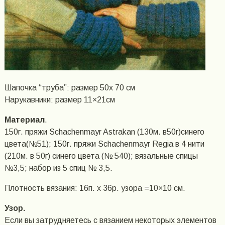
Шапочка “труба”: размер 50х 70 см
Нарукавники: размер 11×21см
Материал
.
150г. пряжи Schachenmayr Astrakan (130м. в50г)синего
цвета(№51); 150г. пряжи Schachenmayr Regia в 4 нити
(210м. в 50г) синего цвета (№ 540); вязальные спицы
№3,5; набор из 5 спиц № 3,5.
Плотность вязания: 16п. х 36p. узора =10×10 см.
Узор.
Если вы затрудняетесь с вязанием некоторых элементов