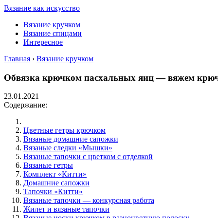
Вязание как искусство
Вязание кручком
Вязание спицами
Интересное
Главная
›
Вязание кручком
Обвязка крючком пасхальных яиц — вяжем крюч
23.01.2021
Содержание:
Цветные гетры крючком
Вязаные домашние сапожки
Вязаные следки «Мышки»
Вязаные тапочки с цветком с отделкой
Вязаные гетры
Комплект «Китти»
Домашние сапожки
Тапочки «Китти»
Вязаные тапочки — конкурсная работа
Жилет и вязаные тапочки
Вязаные носки крючком в разноцветную полоску