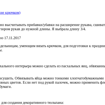
 крючком)
ужно высчитывать прибавки/убавки на расширение рукава, сшиват
узором рукав до нужной длины. Я выбрала длину 3/4.
но 17.11.2017
дельницам, умеющим вязать крючком, для подготовки к праздни
ы.
льного интерьера можно сделать из пасхальных яиц, обвязанны
высушить. Обвязывать яйца можно тонкими хлопчатобумажным
ативных цветов. Если нет под рукой палочек, можно применить 
бумаги.
 для создания декоративного тюльпана: