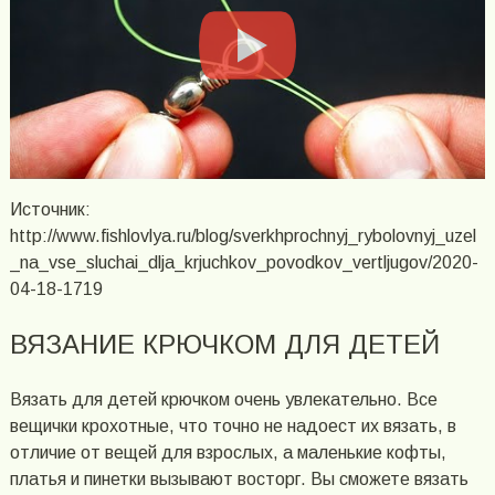
Источник:
http://www.fishlovlya.ru/blog/sverkhprochnyj_rybolovnyj_uzel
_na_vse_sluchai_dlja_krjuchkov_povodkov_vertljugov/2020-
04-18-1719
ВЯЗАНИЕ КРЮЧКОМ ДЛЯ ДЕТЕЙ
Вязать для детей крючком очень увлекательно. Все
вещички крохотные, что точно не надоест их вязать, в
отличие от вещей для взрослых, а маленькие кофты,
платья и пинетки вызывают восторг. Вы сможете вязать