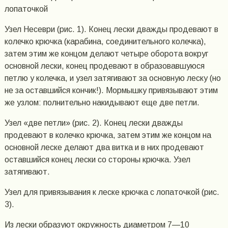
лопаточкой
Узел Несеври (рис. 1). Конец лески дважды продевают в
колечко крючка (карабина, соединительного колечка),
затем этим же концом делают четыре оборота вокруг
основной лески, конец продевают в образовавшуюся
петлю у колечка, и узел затягивают за основную леску (но
не за оставшийся кончик!). Мормышку привязывают этим
же узлом: полнительно накидывают еще две петли.
Узел «две петли» (рис. 2). Конец лески дважды
продевают в колечко крючка, затем этим же концом на
основной леске делают два витка и в них продевают
оставшийся конец лески со стороны крючка. Узел
затягивают.
Узел для привязывания к леске крючка с лопаточкой (рис.
3).
Из лески образуют окружность диаметром 7—10