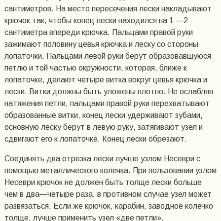
сантиметров. На место пересечения лески накладывают
крючок так, чтобы конец лески находился на 1 —2
сантиметра впереди крючка. Пальцами правой руки
зажимают половину цевья крючка и леску со стороны
лопаточки. Пальцами левой руки берут образовавшуюся
петлю и той частью окружности, которая, ближе к
лопаточке, делают четыре витка вокруг цевья крючка и
лески. Витки должны быть уложены плотно. Не ослабляя
натяжения петли, пальцами правой руки перехватывают
образованные витки, конец лески удерживают зубами,
основную леску берут в левую руку, затягивают узел и
сдвигают его к лопаточке. Конец лески обрезают.
Соединять два отрезка лески лучше узлом Несеври с
помощью металлического колечка. При пользовании узлом
Несеври крючок не должен быть толще лески больше
чем в два—четыре раза, в противном случае узел может
развязаться. Если же крючок, карабин, заводное колечко
толще, лучше применить узел «две петли».