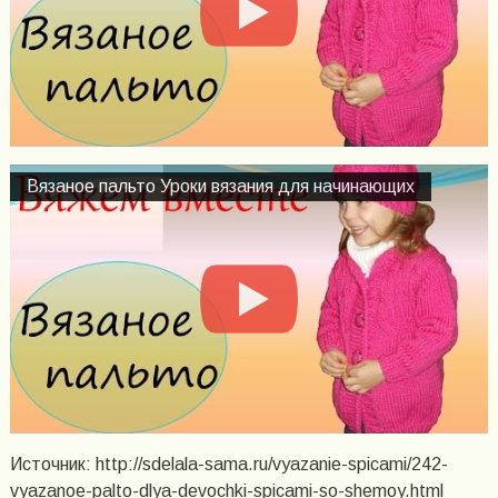
Вязаное пальто Уроки вязания для начинающих
Источник: http://sdelala-sama.ru/vyazanie-spicami/242-
vyazanoe-palto-dlya-devochki-spicami-so-shemoy.html