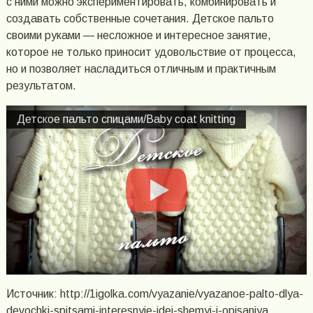
с ними можно экспериментировать, комбинировать и
создавать собственные сочетания. Детское пальто
своими руками — несложное и интересное занятие,
которое не только приносит удовольствие от процесса,
но и позволяет насладиться отличным и практичным
результатом.
Детское пальто спицами/Вaby coat knitting
Источник: http://1igolka.com/vyazanie/vyazanoe-palto-dlya-
devochki-spitsami-interesnyie-idei-shemyi-i-opisaniya