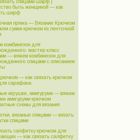
связать спицами шарф |
сство быть женщиной — как
ать шарф
очная пряжа — Вязание Крючком
жем сумки крючком из ленточной
и
м комбинезон для
рожденного: мастер класс
ами — вяжем комбинезон для
рожденного спицами с описанием
ты
крючком — как связать крючком
для сарафана
ные игрушки, амигуруми — вяжем
шки амигуруми крючком
латные схемы для вязания
атки, вязаные спицами — вязать
атки спицами
вязать салфетку крючком для
нающих — как связать салфетку