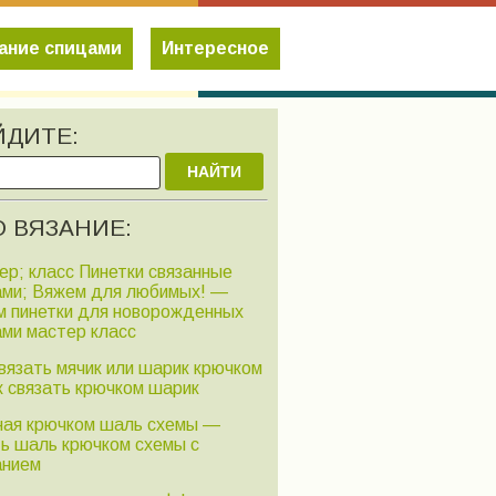
ание спицами
Интересное
ЙДИТЕ:
НАЙТИ
 ВЯЗАНИЕ:
ер; класс Пинетки связанные
ами; Вяжем для любимых! —
м пинетки для новорожденных
ами мастер класс
вязать мячик или шарик крючком
к связать крючком шарик
ная крючком шаль схемы —
ть шаль крючком схемы с
анием