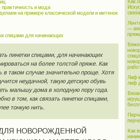
Как 
ниц
Иску
 практичность и мода
связ
делаем на примере классической модели и митенок
Лент
— вя
пряж
ки спицами для начинающих
Вяже
ново
зать пинетки спицами, для начинающих
спиц
ново
ироваться на более толстой пряже. Как
рабо
ь в таком случае значительно проще. Хотя
Лиф 
учится неудачной, такую детскую обувь
лиф 
еть малышу дома в холодную пору года.
Вяза
но в том, как связать пинетки спицами,
игру
бесп
лее тонкую нить.
Перч
перч
 ДЛЯ НОВОРОЖДЕННОЙ
Как 
начи