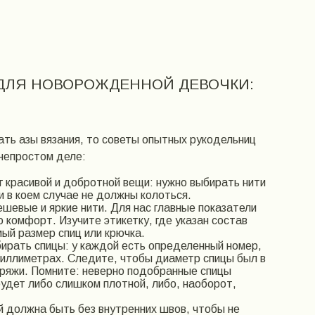
 ДЛЯ НОВОРОЖДЕННОЙ ДЕВОЧКИ:
ать азы вязания, то советы опытных рукодельниц
 непростом деле:
 красивой и добротной вещи: нужно выбирать нити
и в коем случае не должны колоться.
ешевые и яркие нити. Для нас главные показатели
 комфорт. Изучите этикетку, где указан состав
ый размер спиц или крючка.
ирать спицы: у каждой есть определенный номер,
миллиметрах. Следите, чтобы диаметр спицы был в
ряжи. Помните: неверно подобранные спицы
будет либо слишком плотной, либо, наоборот,
 должна быть без внутренних швов, чтобы не