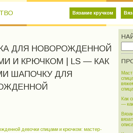
СТВО
Вязание кручком
Вяз
НА
КА ДЛЯ НОВОРОЖДЕННОЙ
И И КРЮЧКОМ | LS — КАК
ПРО
МИ ШАПОЧКУ ДЛЯ
Маст
спиц
вяже
РОЖДЕННОЙ
спиц
Как с
— ка
Вяза
вяза
опис
ожденной девочки спицами и крючком: мастер-