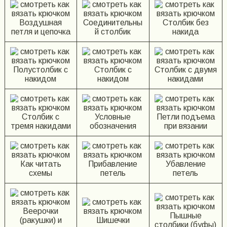
Воздушная
Соединительны
Столбик без
петля и цепочка
й столбик
накида
Полустолбик с
Столбик с
Столбик с двумя
накидом
накидом
накидами
Столбик с
Условные
Петли подъема
тремя накидами
обозначения
при вязании
Как читать
Прибавление
Убавление
схемы
петель
петель
Веерочки
Пышные
(ракушки) и
Шишечки
столбики (буфы)