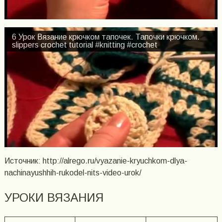
6 Урок Вязание крючком тапочек. Тапочки крючком.
slippers crochet tutorial #knitting #crochet
Источник: http://alrego.ru/vyazanie-kryuchkom-dlya-
nachinayushhih-rukodel-nits-video-urok/
УРОКИ ВЯЗАНИЯ