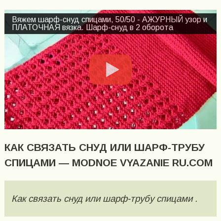
Вяжем шарф-снуд спицами, 50/50 - АЖУРНЫЙ узор и
ПЛАТОЧНАЯ вязка. Шарф-снуд в 2 оборота
КАК СВЯЗАТЬ СНУД ИЛИ ШАРФ-ТРУБУ
СПИЦАМИ — MODNOE VYAZANIE RU.COM
Как связать снуд или шарф-трубу спицами .