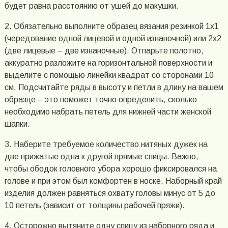
будет равна расстоянию от ушей до макушки.
2. Обязательно выполните образец вязания резинкой 1х1
(чередование одной лицевой и одной изнаночной) или 2х2
(две лицевые – две изнаночные). Отпарьте полотно,
аккуратно разложите на горизонтальной поверхности и
выделите с помощью линейки квадрат со сторонами 10
см. Подсчитайте ряды в высоту и петли в длину на вашем
образце – это поможет точно определить, сколько
необходимо набрать петель для нижней части женской
шапки.
3. Наберите требуемое количество нитяных дужек на
две прижатые одна к другой прямые спицы. Важно,
чтобы ободок головного убора хорошо фиксировался на
голове и при этом был комфортен в носке. Наборный край
изделия должен равняться охвату головы минус от 5 до
10 петель (зависит от толщины рабочей пряжи).
4. Осторожно вытяните одну спицу из наборного ряда и