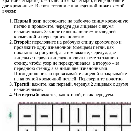
кратное четырем (то есть делится на четыре), и еще добавьте
две кромочные. В соответствии с приведенной ниже схемой
вяжем:
Первый ряд:
переложите на рабочую спицу кромочную
петлю и провяжите, чередуя две лицевые с двумя
изнаночными. Закончите выполнением последней
кромочной и переверните полотно.
Второй:
переложите на рабочую спицу кромочную и
провяжите одну изнаночной (смещаем петли, как
показано на рисунке), а затем вяжите, чередуя, две
лицевых: первую лицевую провязываете за заднюю
стенку, чтобы узор не перекручивался, а вторую – за
переднюю стенку, а за ними две изнаночными.
Последнюю петлю провязывайте лицевой и закрывайте
изнаночной кромочной петлей. Переверните полотно.
Третий:
вяжите, как первый, чередуя 2 лицевых с двумя
изнаночными.
Четвертый:
вяжется, как второй, и так чередуем.