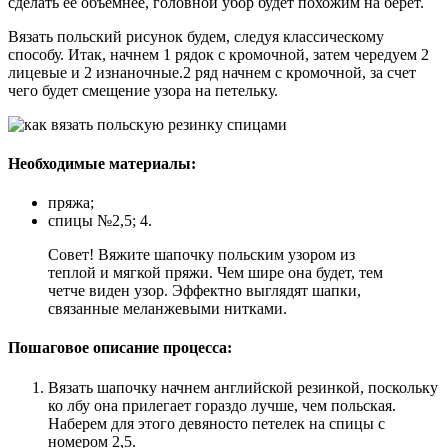
сделать ее объемнее, головной убор будет похожим на берет.
Вязать польский рисунок будем, следуя классическому
способу. Итак, начнем 1 рядок с кромочной, затем чередуем 2
лицевые и 2 изнаночные.2 ряд начнем с кромочной, за счет
чего будет смещение узора на петельку.
Необходимые материалы:
пряжа;
спицы №2,5; 4.
Совет! Вяжите шапочку польским узором из
теплой и мягкой пряжи. Чем шире она будет, тем
четче виден узор. Эффектно выглядят шапки,
связанные меланжевыми нитками.
Пошаговое описание процесса:
Вязать шапочку начнем английской резинкой, поскольку
ко лбу она прилегает гораздо лучше, чем польская.
Наберем для этого девяносто петелек на спицы с
номером 2,5.