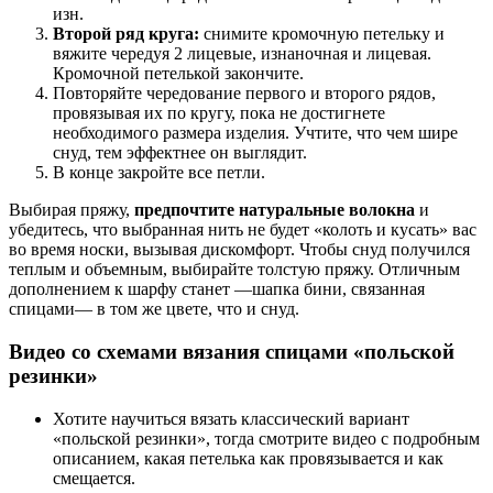
изн.
Второй ряд круга:
снимите кромочную петельку и
вяжите чередуя 2 лицевые, изнаночная и лицевая.
Кромочной петелькой закончите.
Повторяйте чередование первого и второго рядов,
провязывая их по кругу, пока не достигнете
необходимого размера изделия. Учтите, что чем шире
снуд, тем эффектнее он выглядит.
В конце закройте все петли.
Выбирая пряжу,
предпочтите натуральные волокна
и
убедитесь, что выбранная нить не будет «колоть и кусать» вас
во время носки, вызывая дискомфорт. Чтобы снуд получился
теплым и объемным, выбирайте толстую пряжу. Отличным
дополнением к шарфу станет —шапка бини, связанная
спицами— в том же цвете, что и снуд.
Видео со схемами вязания спицами «польской
резинки»
Хотите научиться вязать классический вариант
«польской резинки», тогда смотрите видео с подробным
описанием, какая петелька как провязывается и как
смещается.