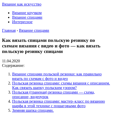
Вязание как искусство
Вязание кручком
Вязание спицами
Интересное
Главная
›
Вязание спицами
Как вязать спицами польскую резинку по
схемам вязания с видео и фото — как вязать
польскую резинку спицами
11.04.2020
Содержание:
Вязание спицами польской резинки: как правильно
вязать по схемам с фото и видео
Польская резинка спицами: схемы вязания с описанием.
Как связать шапку польским узором?
Польская (граненая) резинка спицами — схема,
описание, видеоурок
Польская резинка спицами: мастер–класс по вязанию
шарфа в этой технике с пошаговыми фото
Зимняя шапка спицами.