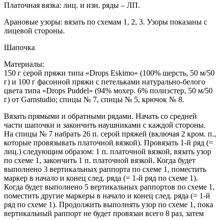
Платочная вязка: лиц. и изн. ряды – ЛП.
Арановые узоры: вязать по схемам 1, 2, 3. Узоры показаны с
лицевой стороны.
Шапочка
Материалы:
150 г серой пряжи типа «Drops Eskimo» (100% шерсть, 50 м/50
г) и 100 г фасонной пряжи с петельками натурально-белого
цвета типа «Drops Puddel» (94% мохер. 6% полиэстер, 50 м/50
г) от Garnstudio; спицы № 7, спицы № 5, крючок № 8.
Вязать прямыми и обратными рядами. Начать со средней
части шапочки и закончить наушниками с каждой стороны.
На спицы № 7 набрать 26 п. серой пряжей (включая 2 кром. п.,
которые провязывать платочной вязкой). Провязать 1-й ряд (=
лиц.) следующим образом: 1 п. платочной вязкой, вязать узор
по схеме 1, закончить 1 п. платочной вязкой. Когда будет
выполнено 3 вертикальных раппорта по схеме 1, поместить
маркер в начало и конец след. ряда (= 1-й ряд по схеме 1).
Когда будет выполнено 5 вертикальных раппортов по схеме 1,
поместить другие маркеры в начало и конец след. ряда (= 1-й
ряд по схеме 1). Продолжить выполнять узор по схеме 1, пока
вертикальный раппорт не будет провязан всего 8 раз, затем