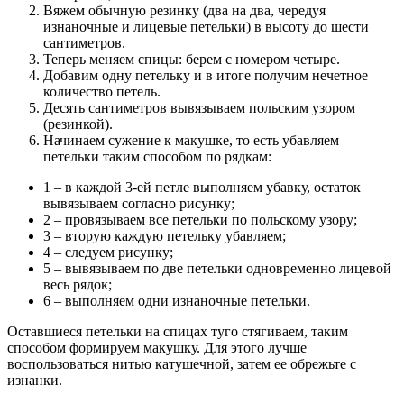
Вяжем обычную резинку (два на два, чередуя
изнаночные и лицевые петельки) в высоту до шести
сантиметров.
Теперь меняем спицы: берем с номером четыре.
Добавим одну петельку и в итоге получим нечетное
количество петель.
Десять сантиметров вывязываем польским узором
(резинкой).
Начинаем сужение к макушке, то есть убавляем
петельки таким способом по рядкам:
1 – в каждой 3-ей петле выполняем убавку, остаток
вывязываем согласно рисунку;
2 – провязываем все петельки по польскому узору;
3 – вторую каждую петельку убавляем;
4 – следуем рисунку;
5 – вывязываем по две петельки одновременно лицевой
весь рядок;
6 – выполняем одни изнаночные петельки.
Оставшиеся петельки на спицах туго стягиваем, таким
способом формируем макушку. Для этого лучше
воспользоваться нитью катушечной, затем ее обрежьте с
изнанки.