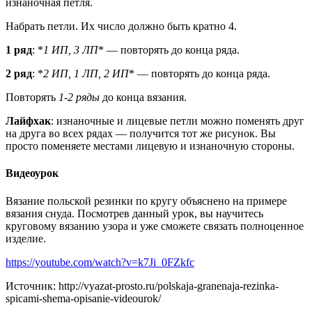
изнаночная петля.
Набрать петли. Их число должно быть кратно 4.
1 ряд
: *
1 ИП, 3 ЛП
* — повторять до конца ряда.
2 ряд
: *
2 ИП, 1 ЛП, 2 ИП
* — повторять до конца ряда.
Повторять
1-2 ряды
до конца вязания.
Лайфхак
: изнаночные и лицевые петли можно поменять друг
на друга во всех рядах — получится тот же рисунок. Вы
просто поменяете местами лицевую и изнаночную стороны.
Видеоурок
Вязание польской резинки по кругу объяснено на примере
вязания снуда. Посмотрев данный урок, вы научитесь
круговому вязанию узора и уже сможете связать полноценное
изделие.
https://youtube.com/watch?v=k7Ji_0FZkfc
Источник: http://vyazat-prosto.ru/polskaja-granenaja-rezinka-
spicami-shema-opisanie-videourok/