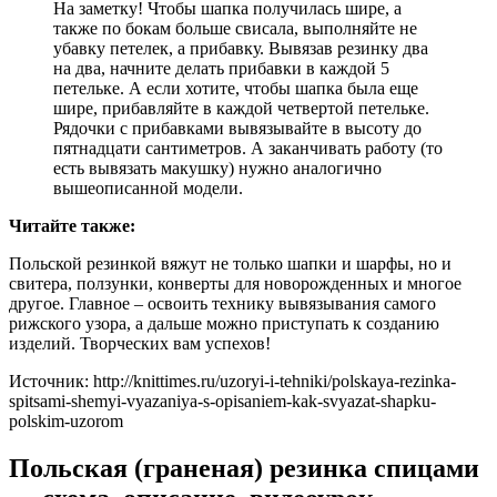
На заметку! Чтобы шапка получилась шире, а
также по бокам больше свисала, выполняйте не
убавку петелек, а прибавку. Вывязав резинку два
на два, начните делать прибавки в каждой 5
петельке. А если хотите, чтобы шапка была еще
шире, прибавляйте в каждой четвертой петельке.
Рядочки с прибавками вывязывайте в высоту до
пятнадцати сантиметров. А заканчивать работу (то
есть вывязать макушку) нужно аналогично
вышеописанной модели.
Читайте также:
Польской резинкой вяжут не только шапки и шарфы, но и
свитера, ползунки, конверты для новорожденных и многое
другое. Главное – освоить технику вывязывания самого
рижского узора, а дальше можно приступать к созданию
изделий. Творческих вам успехов!
Источник: http://knittimes.ru/uzoryi-i-tehniki/polskaya-rezinka-
spitsami-shemyi-vyazaniya-s-opisaniem-kak-svyazat-shapku-
polskim-uzorom
Польская (граненая) резинка спицами