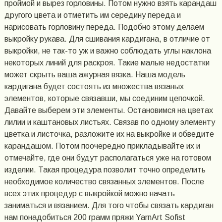
проймой и вырез горловины. Потом нужно взять карандаш
другого цвета и отметить им середину переда и
нарисовать горловину переда. Подобно этому делаем
выкройку рукава. Для сшивания кардигана, в отличие от
выкройки, не так-то уж и важно соблюдать углы наклона
некоторых линий для раскроя. Такие малые недостатки
может скрыть ваша ажурная вязка. Наша модель
кардигана будет состоять из множества вязаных
элементов, которые связавши, мы соединим цепочкой.
Давайте выберем эти элементы. Остановимся на цветах
лилии и каштановых листьях. Связав по одному элементу
цветка и листочка, разложите их на выкройке и обведите
карандашом. Потом поочередно прикладывайте их и
отмечайте, где они будут располагаться уже на готовом
изделии. Такая процедура позволит точно определить
необходимое количество связанных элементов. После
всех этих процедур с выкройкой можно начать
заниматься и вязанием. Для того чтобы связать кардиган
нам понадобиться 200 грамм пряжи YarnArt Sofist