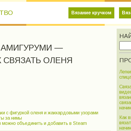
СТВО
Вязание кручком
Вяз
НА
 АМИГУРУМИ —
 СВЯЗАТЬ ОЛЕНЯ
ПРО
Легки
спица
Связа
виде
вяза
связа
начи
аки с фигуркой оленя и жаккардовыми узорами
Как в
ты за нимы
вяза
в можно объединить и добавить в Steam
начи