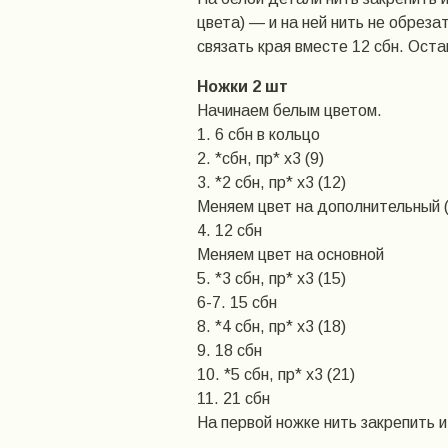
цвета) — и на ней нить не обреза
связать края вместе 12 сбн. Оста
Ножки 2 шт
Начинаем белым цветом.
1. 6 сбн в кольцо
2. *сбн, пр* х3 (9)
3. *2 сбн, пр* х3 (12)
Меняем цвет на дополнительный 
4. 12 сбн
Меняем цвет на основной
5. *3 сбн, пр* х3 (15)
6-7. 15 сбн
8. *4 сбн, пр* х3 (18)
9. 18 сбн
10. *5 сбн, пр* х3 (21)
11. 21 сбн
На первой ножке нить закрепить и