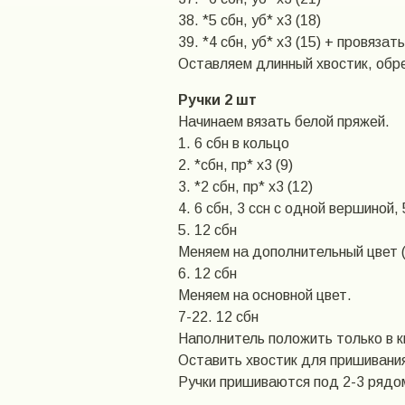
38. *5 сбн, уб* х3 (18)
39. *4 сбн, уб* х3 (15) + провязат
Оставляем длинный хвостик, обр
Ручки 2 шт
Начинаем вязать белой пряжей.
1. 6 сбн в кольцо
2. *сбн, пр* х3 (9)
3. *2 сбн, пр* х3 (12)
4. 6 сбн, 3 ссн с одной вершиной, 
5. 12 сбн
Меняем на дополнительный цвет 
6. 12 сбн
Меняем на основной цвет.
7-22. 12 сбн
Наполнитель положить только в ки
Оставить хвостик для пришивани
Ручки пришиваются под 2-3 рядом