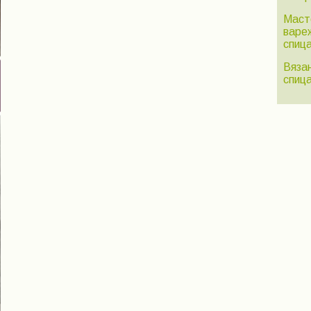
Маст
варе
спиц
Вяза
спиц