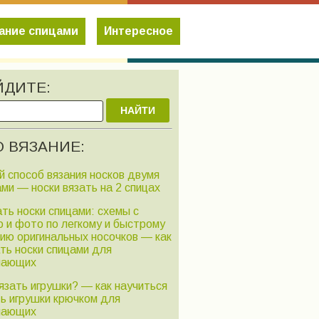
ание спицами
Интересное
ЙДИТЕ:
НАЙТИ
 ВЯЗАНИЕ:
й способ вязания носков двумя
ми — носки вязать на 2 спицах
ть носки спицами: схемы с
о и фото по легкому и быстрому
нию оригинальных носочков — как
ть носки спицами для
нающих
язать игрушки? — как научиться
ть игрушки крючком для
нающих