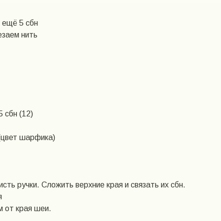
ь ещё 5 сбн
езаем нить
5 сбн (12)
(цвет шарфика)
сть ручки. Сложить верхние края и связать их сбн.
я
 от края шеи.