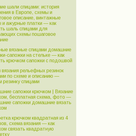
ние шали спицами: история
ения в Европе, схемы и
говое описание, винтажные
ы и ажурные платки — как
ать шаль спицами для
нающих схемы пошаговое
ание
ные вязаные спицами домашние
ки-сапожки на стельке — как
ать крючком сапожки с подошвой
и вязания рельефных резинок
ами по схеме и описанию —
м резинку спицами
шние сапожки крючком | Вязание
ком, бесплатная схема, фото —
шние сапожки домашние вязать
ком
етка крючком квадратная из 4
ов, схема вязания — как
ком связать квадратную
етку