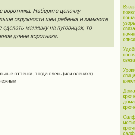
Вяза
 воротника. Наберите цепочку
появл
поша
льше окружности шеи ребенка и замкните
узор
е сделать манишку на пуговицах, то
связ
начи
вное длине воротника.
опис
Удоб
носоч
связ
Урок
льные оттенки, тогда олень (или олениха)
спиц
 нежным
вяже
Дома
крюч
дома
крюч
Салф
мотив
крюч
салф