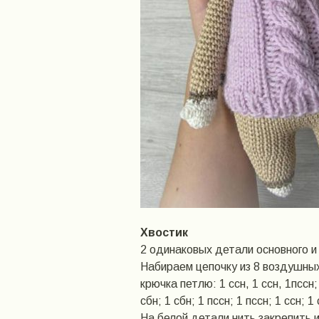
Хвостик
2 одинаковых детали основного и 
Набираем цепочку из 8 воздушных
крючка петлю: 1 ссн, 1 ссн, 1пссн;
сбн; 1 сбн; 1 пссн; 1 пссн; 1 ссн; 1 
На белой детали нить закрепить 